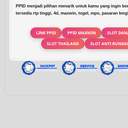
PPID menjadi pilihan menarik untuk kamu yang ingin berm
tersedia rtp tinggi, 4d, maxwin, togel, mpo, pasaran leng
LINK PPID
PPID MAXWIN
SLOT DAN
SLOT THAILAND
SLOT ANTI RUNGK