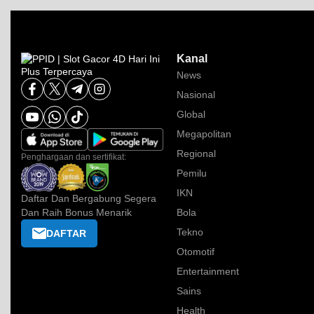
Kanal
News
Nasional
Global
Megapolitan
Regional
Penghargaan dan sertifikat:
Pemilu
IKN
Daftar Dan Bergabung Segera
Dan Raih Bonus Menarik
Bola
Tekno
DAFTAR
Otomotif
Entertainment
Sains
Health